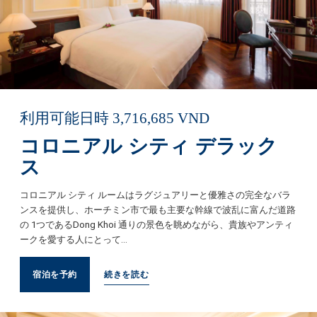
利用可能日時
3,716,685
VND
コロニアル シティ デラック
ス
コロニアル シティ ルームはラグジュアリーと優雅さの完全なバラ
ンスを提供し、ホーチミン市で最も主要な幹線で波乱に富んだ道路
の 1つであるDong Khoi 通りの景色を眺めながら、貴族やアンティ
ークを愛する人にとって…
宿泊を予約
続きを読む