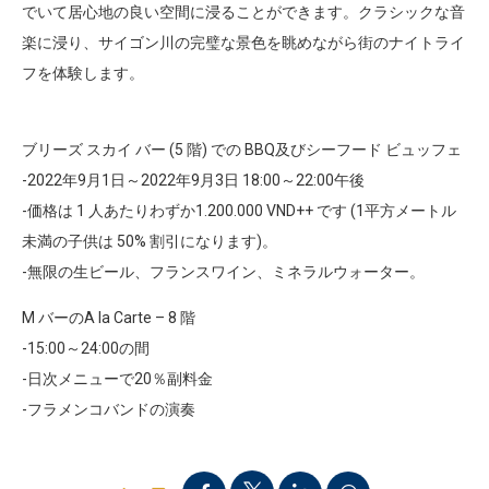
でいて居心地の良い空間に浸ることができます。クラシックな音
楽に浸り、サイゴン川の完璧な景色を眺めながら街のナイトライ
フを体験します。
ブリーズ スカイ バー (5 階) での BBQ及びシーフード ビュッフェ
-2022年9月1日～2022年9月3日 18:00～22:00午後
-価格は 1 人あたりわずか1.200.000 VND++ です (1平方メートル
未満の子供は 50% 割引になります)。
-無限の生ビール、フランスワイン、ミネラルウォーター。
M バーのA la Carte – 8 階
-15:00～24:00の間
-日次メニューで20％副料金
-フラメンコバンドの演奏