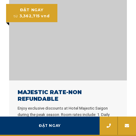
ĐẶT NGAY
3,362,715
vnd
từ
MAJESTIC RATE-NON
REFUNDABLE
Enjoy exclusive discounts at Hotel Majestic Saigon
during the peak season. Room rates include: 1. Daily
International Buffet Breakfast 2. Comp…
ĐẶT NGAY
TÌM HIỂU THÊM