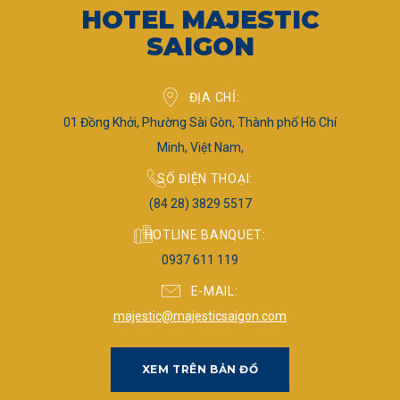
HOTEL MAJESTIC
SAIGON
ĐỊA CHỈ
01 Đồng Khởi, Phường Sài Gòn, Thành phố Hồ Chí
Minh, Việt Nam,
SỐ ĐIỆN THOẠI
(84 28) 3829 5517
HOTLINE BANQUET
0937 611 119
E-MAIL
majestic@majesticsaigon.com
XEM TRÊN BẢN ĐỒ