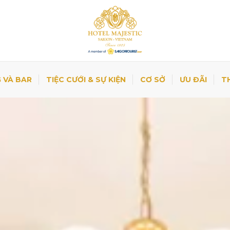
 VÀ BAR
TIỆC CƯỚI & SỰ KIỆN
CƠ SỞ
ƯU ĐÃI
T