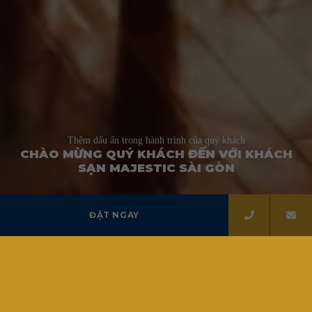
Thêm dấu ấn trong hành trình của quý khách
CHÀO MỪNG QUÝ KHÁCH ĐẾN VỚI KHÁCH
SẠN MAJESTIC SÀI GÒN
ĐẶT NGAY